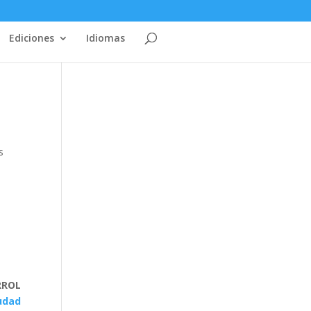
Ediciones
Idiomas
s
RROL
iudad