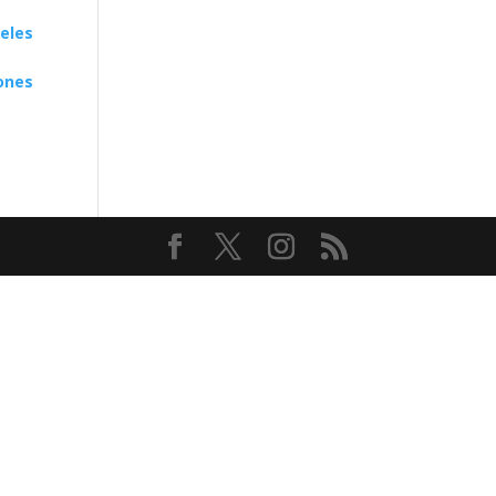
eles
ones