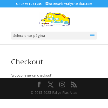
+34 981 784 955
secretaria@rallyeriasaltas.com
Seleccionar página
Checkout
[woocommerce_checkout]
© 2015-2025 Rallye Rías Altas