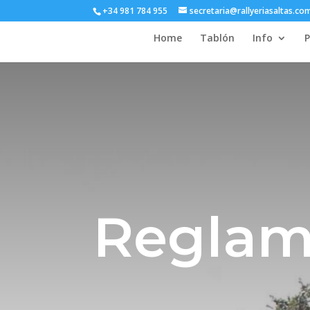
+34 981 784 955
secretaria@rallyeriasaltas.co
Home
Tablón
Info
P
Reglam